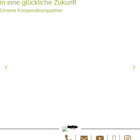
in eine glückliche Zukunft
Unsere Kooperationspartner
Previous
Ne
Telefon
E-Mail
Youtube
Facebook
Instagr