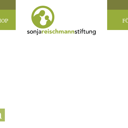
HOP
F
n