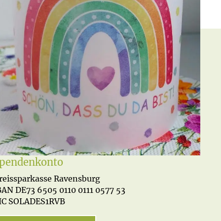
pendenkonto
reissparkasse Ravensburg
BAN DE73 6505 0110 0111 0577 53
IC SOLADES1RVB