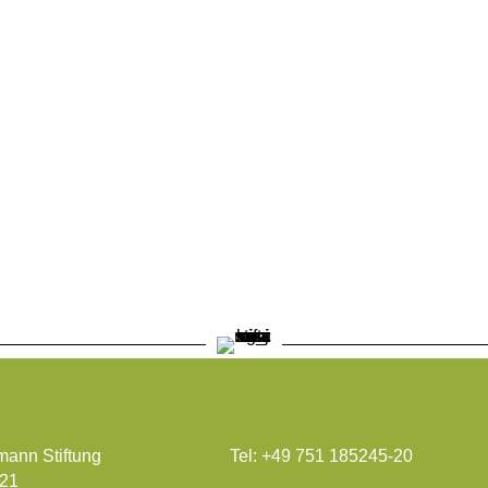
ann Stiftung
Tel:
+49 751 185245-20
 21