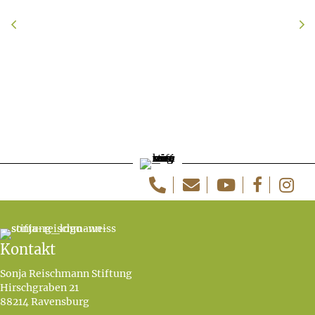
Previous
Ne
Telefon
E-Mail
Youtube
Facebook
Instag
Kontakt
Sonja Reischmann Stiftung
Hirschgraben 21
88214 Ravensburg